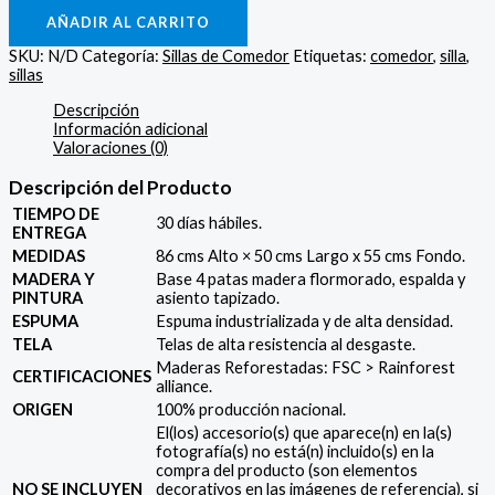
AÑADIR AL CARRITO
SKU:
N/D
Categoría:
Sillas de Comedor
Etiquetas:
comedor
,
silla
,
sillas
Descripción
Información adicional
Valoraciones (0)
Descripción del Producto
TIEMPO DE
30 días hábiles.
ENTREGA
MEDIDAS
86 cms Alto × 50 cms Largo x 55 cms Fondo.
MADERA Y
Base 4 patas madera flormorado, espalda y
PINTURA
asiento tapizado.
ESPUMA
Espuma industrializada y de alta densidad.
TELA
Telas de alta resistencia al desgaste.
Maderas Reforestadas: FSC > Rainforest
CERTIFICACIONES
alliance.
ORIGEN
100% producción nacional.
El(los) accesorio(s) que aparece(n) en la(s)
fotografía(s) no está(n) incluido(s) en la
compra del producto (son elementos
NO SE INCLUYEN
decorativos en las imágenes de referencia), si